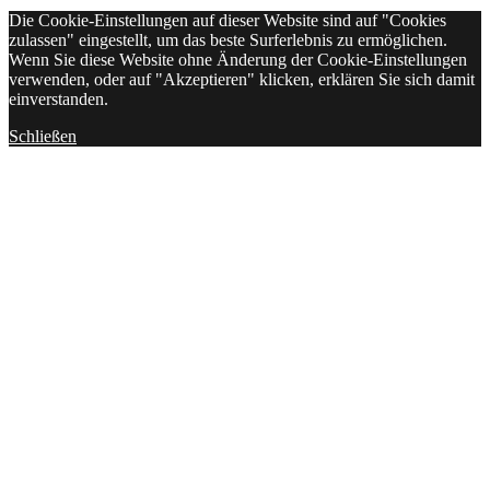
Die Cookie-Einstellungen auf dieser Website sind auf "Cookies
zulassen" eingestellt, um das beste Surferlebnis zu ermöglichen.
Wenn Sie diese Website ohne Änderung der Cookie-Einstellungen
verwenden, oder auf "Akzeptieren" klicken, erklären Sie sich damit
einverstanden.
Schließen