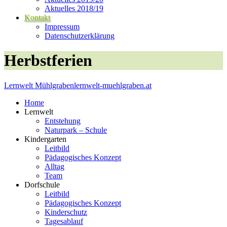
Aktuelles 2018/19
Kontakt
Impressum
Datenschutzerklärung
Herbstferien
Lernwelt Mühlgraben
lernwelt-muehlgraben.at
Home
Lernwelt
Entstehung
Naturpark – Schule
Kindergarten
Leitbild
Pädagogisches Konzept
Alltag
Team
Dorfschule
Leitbild
Pädagogisches Konzept
Kinderschutz
Tagesablauf