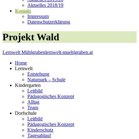
Aktuelles 2018/19
Kontakt
Impressum
Datenschutzerklärung
Projekt Wald
Lernwelt Mühlgraben
lernwelt-muehlgraben.at
Home
Lernwelt
Entstehung
Naturpark – Schule
Kindergarten
Leitbild
Pädagogisches Konzept
Alltag
Team
Dorfschule
Leitbild
Pädagogisches Konzept
Kinderschutz
Tagesablauf