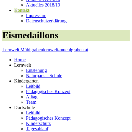
Aktuelles 2018/19
Kontakt
Impressum
Datenschutzerklärung
Eismedaillons
Lernwelt Mühlgraben
lernwelt-muehlgraben.at
Home
Lernwelt
Entstehung
Naturpark – Schule
Kindergarten
Leitbild
Pädagogisches Konzept
Alltag
Team
Dorfschule
Leitbild
Pädagogisches Konzept
Kinderschutz
Tagesablauf