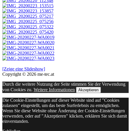
[Zeige eine Slideshow]
Copyright © 2026 me-tec.at
Durch die weitere Nutzung der Seite stimmen Sie der Verwendung
von Cookies zu.
Weitere Informationen
Akzeptieren
Die Cookie-Einstellungen auf dieser Website sind auf "Cookies
zulassen" eingestellt, um das beste Surferlebnis zu ermöglichen.
Wenn Sie diese Website ohne Änderung der Cookie-Einstellungen
verwenden, oder auf "Akzeptieren" klicken, erklären Sie sich damit
einverstanden.